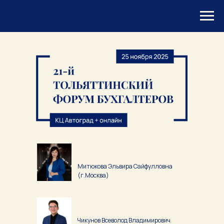
Митюкова Эльвира Сайфулловна
(г.Москва)
Чикунов Всеволод Владимирович