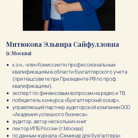
Митюкова Эльвира Сайфулловна
(г.Москва)
к.э.н., член Комиссии по профессиональным
квалификациям в области бухгалтерского учета
(при Нацсовете при Президенте РФ по проф.
квалификациям),
эксперт по финансовым вопросам на радио и ТВ,
победитель конкурса «Бухгалтерский оскар»,
управляющий партнер аудиторской компании ООО
«Академия успешного бизнеса»,
аудитор, автор нескольких книг
лектор ИПБ России (г.Москва)
по данным журнала «Семинар для бухгалтера»